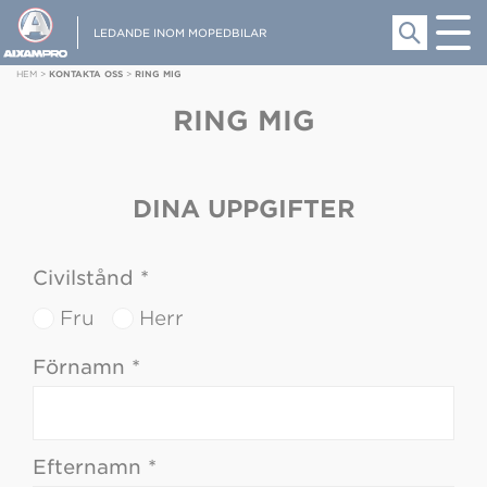
LEDANDE INOM MOPEDBILAR
HEM
>
KONTAKTA OSS
>
RING MIG
RING MIG
DINA UPPGIFTER
Civilstånd *
Fru
Herr
Förnamn *
Efternamn *