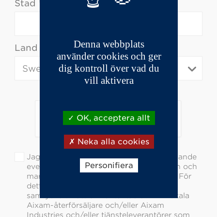
Stad *
Denna webbplats
Land *
använder cookies och ger
dig kontroll över vad du
vill aktivera
OK, acceptera allt
Neka alla cookies
Jag vill bli informerad om Aixams kommande
Personifiera
evenemang, nyheter, produktinformation och
marknadsförings- och reklamaktiviteter. För
detta ändamål ger jag uttryckligen mitt
samtycke till att bli kontaktad av min lokala
Aixam-återförsäljare och/eller Aixam
Industries och/eller tjänsteleverantörer som