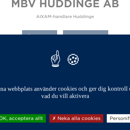
MBV HUDDINGE AB
AIXAM-handlare Huddinge
RESVÄG
08-4498410
 AB
PRODU
na webbplats använder cookies och ger dig kontroll 
vad du vill aktivera
K, acceptera allt
Neka alla cookies
Personif