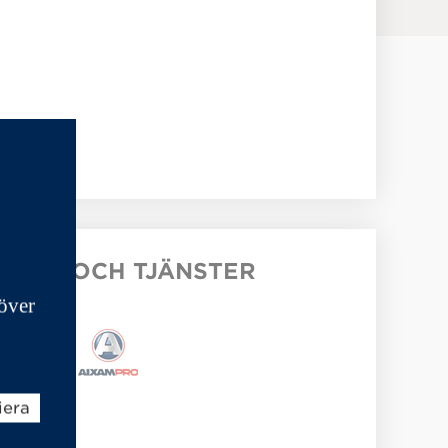
KTER OCH TJÄNSTER
över
iera